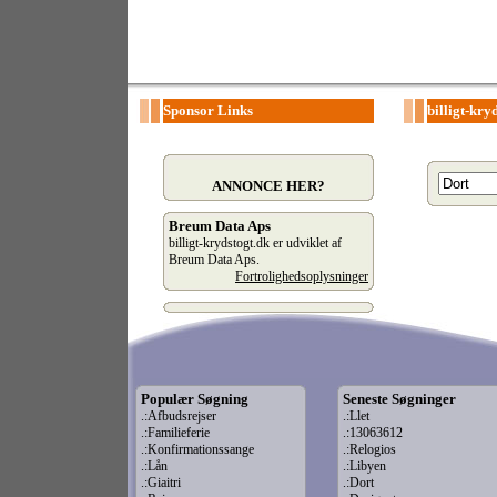
Sponsor Links
billigt-kry
ANNONCE HER?
Breum Data Aps
billigt-krydstogt.dk er udviklet af
Breum Data Aps.
Fortrolighedsoplysninger
Populær Søgning
Seneste Søgninger
.:Afbudsrejser
.:Llet
.:Familieferie
.:13063612
.:Konfirmationssange
.:Relogios
.:Lån
.:Libyen
.:Giaitri
.:Dort