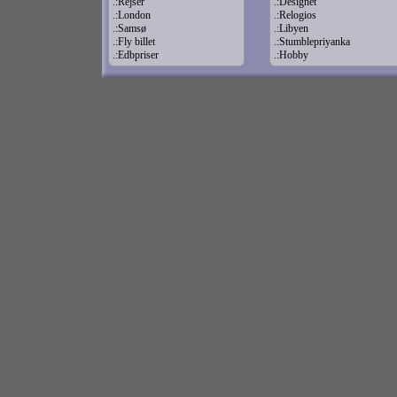
.:Rejser
.:Designet
.:London
.:Relogios
.:Samsø
.:Libyen
.:Fly billet
.:Stumblepriyanka
.:Edbpriser
.:Hobby