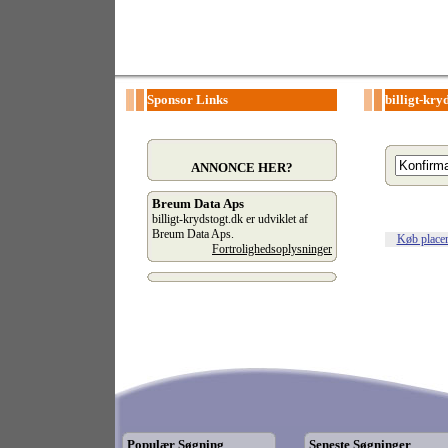
Sponsor Links
billigt-kry
ANNONCE HER?
Breum Data Aps
billigt-krydstogt.dk er udviklet af
Breum Data Aps.
Køb place
Fortrolighedsoplysninger
Populær Søgning
Seneste Søgninger