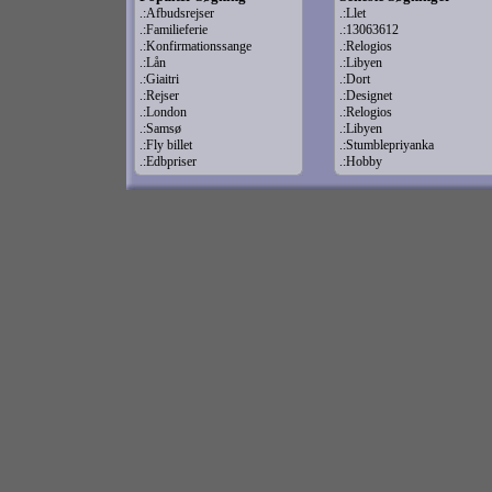
.:Afbudsrejser
.:Llet
.:Familieferie
.:13063612
.:Konfirmationssange
.:Relogios
.:Lån
.:Libyen
.:Giaitri
.:Dort
.:Rejser
.:Designet
.:London
.:Relogios
.:Samsø
.:Libyen
.:Fly billet
.:Stumblepriyanka
.:Edbpriser
.:Hobby